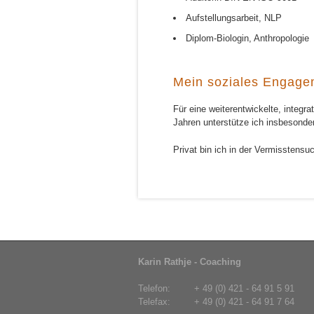
Aufstellungsarbeit, NLP
Diplom-Biologin, Anthropologie
Mein soziales Engage
Für eine weiterentwickelte, integr
Jahren unterstütze ich insbesonde
Privat bin ich in der Vermisstensu
Karin Rathje - Coaching
Telefon:
+ 49 (0) 421 - 64 91 5 91
Telefax:
+ 49 (0) 421 - 64 91 7 64