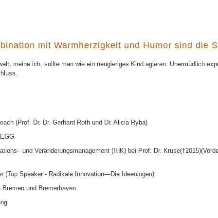
bination mit Warmherzigkeit und Humor sind die S
lt, meine ich, sollte man wie ein neugieriges Kind agieren: Unermüdlich expe
hluss.
ocoach (Prof. Dr. Dr. Gerhard Roth und Dr. Alicia Ryba)
 ZEGG
vations– und Veränderungsmanagement (IHK) bei Prof. Dr. Kruse(†2015)(Vo
r (Top Speaker - Radikale Innovation—Die Ideeologen)
le Bremen und Bremerhaven
ung